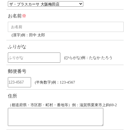
お名前
※
(漢字)例：田中 太郎
ふりがな
(ひらがな)例：たなか たろう
郵便番号
(半角数字)例：123-4567
住所
（都道府県・市区郡・町村・番地等）例：滋賀県栗東市上鈎69-2